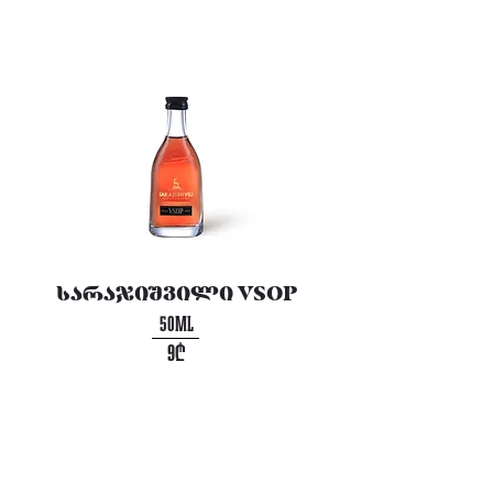
სარაჯიშვილი
VSOP
50ML
9₾