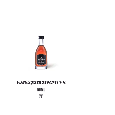
სარაჯიშვილი VS
50ML
7₾