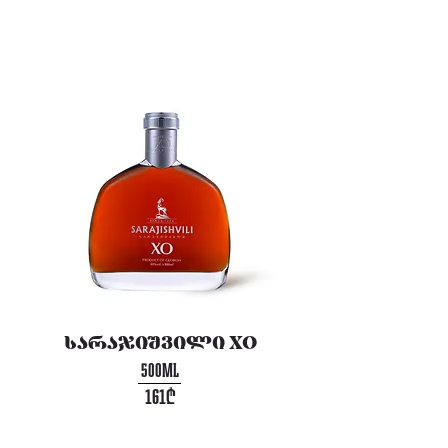
სარაჯიშვილი XO
500ML
161₾