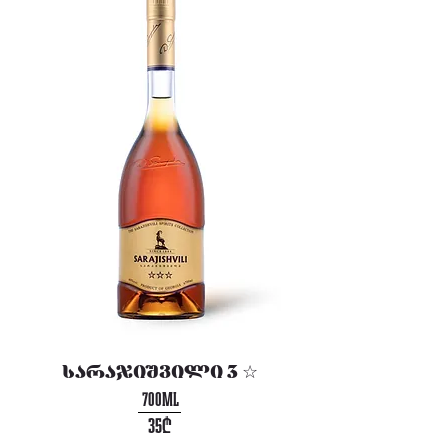
სარაჯიშვილი 3 ☆
700ML
35₾