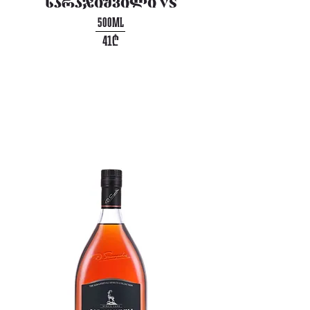
სარაჯიშვილი VS
500ML
41₾