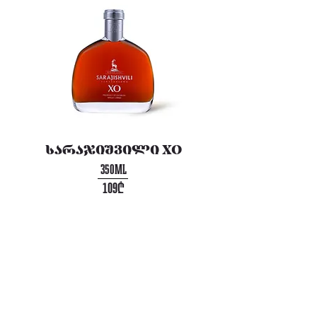
სარაჯიშვილი XO
350ML
109₾