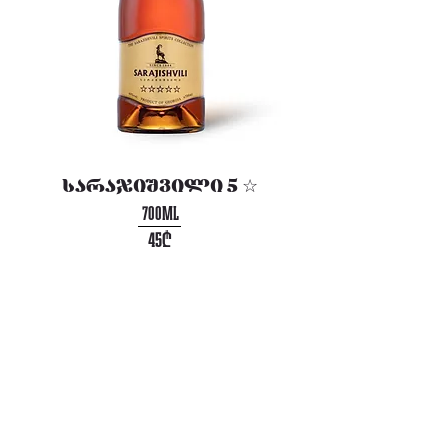
სარაჯიშვილი 5 ☆
700ML
45₾