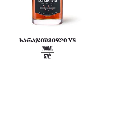
სარაჯიშვილი VS
700ML
57₾