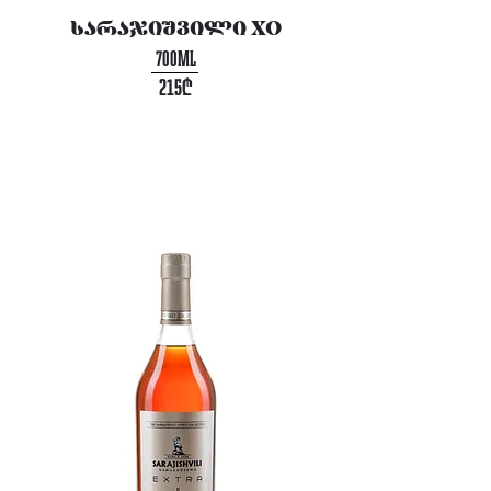
სარაჯიშვილი XO
700ML
215₾