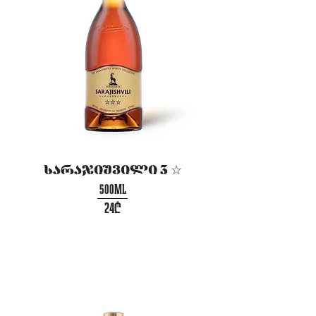
სარაჯიშვილი 3 ☆
500ML
24₾