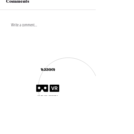
Comments
Write a comment...
ეს შენი
ტრადიციაა.
გელა ჩარკვიანი
ისტორია
,,სარაჯიშვილისთვის’’
ზევით
ვირტუალური
ტური
სიახლეები